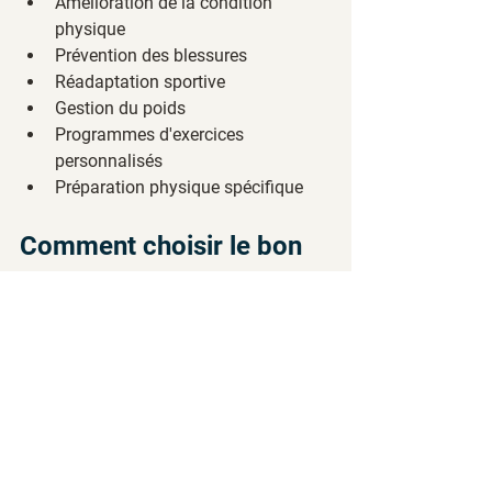
Amélioration de la condition 
physique
Prévention des blessures
Réadaptation sportive
Gestion du poids
Programmes d'exercices 
personnalisés
Préparation physique spécifique
Comment choisir le bon 
professionnel?
Choisir le bon professionnel de santé 
dépend de plusieurs facteurs 
interconnectés. Tout commence par 
l'évaluation de votre condition : s'agit-il 
d'un problème aigu nécessitant une 
intervention rapide, ou d'une condition 